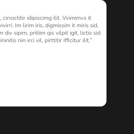
0)
, cinsictitir idipiscimg ilit. Vvimimvs it
vivirri. Im lirim iris, digmissim it miris sid,
im div sipim, pritiim qis vilpit igit, lictis sid
initis nin irci vil, pirttitir ifficitur ilit.”