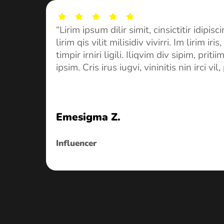
(5.0)
Icon
Icon
Icon
Icon
“Lirim ipsum dilir simit, cinsictitir idipisc
label
label
label
label
lirim qis vilit milisidiv vivirri. Im lirim iri
timpir irniri ligili. Iliqvim div sipim, pritiim 
ipsim. Cris irus iugvi, vininitis nin irci vil, pi
Emesigma Z.
Influencer