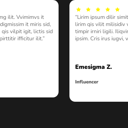
(5.
Icon
Icon
Icon
Icon
img ilit. Vvimimvs it
“Lirim ipsum dilir simit
label
label
label
label
s, digmissim it miris sid,
lirim qis vilit milisidiv 
qis vilpit igit, lictis sid
timpir irniri ligili. Iliqv
rttitir ifficitur ilit.”
ipsim. Cris irus iugvi, vin
Emesigma Z.
Influencer